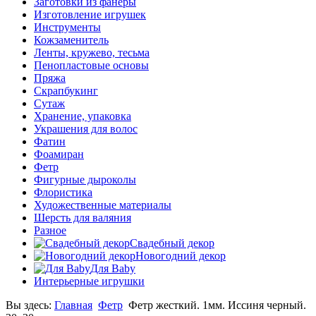
Заготовки из фанеры
Изготовление игрушек
Инструменты
Кожзаменитель
Ленты, кружево, тесьма
Пенопластовые основы
Пряжа
Скрапбукинг
Сутаж
Хранение, упаковка
Украшения для волос
Фатин
Фоамиран
Фетр
Фигурные дыроколы
Флористика
Художественные материалы
Шерсть для валяния
Разное
Свадебный декор
Новогодний декор
Для Baby
Интерьерные игрушки
Вы здесь:
Главная
Фетр
Фетр жесткий. 1мм. Иссиня черный.