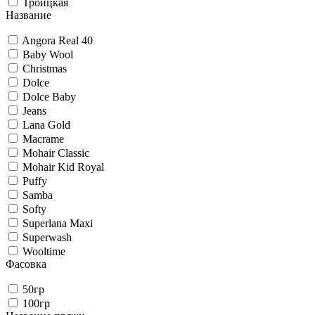
Троицкая
Название
Angora Real 40
Baby Wool
Christmas
Dolce
Dolce Baby
Jeans
Lana Gold
Macrame
Mohair Classic
Mohair Kid Royal
Puffy
Samba
Softy
Superlana Maxi
Superwash
Wooltime
Фасовка
50гр
100гр