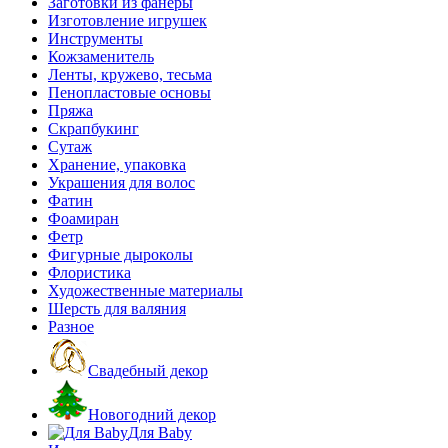
Заготовки из фанеры
Изготовление игрушек
Инструменты
Кожзаменитель
Ленты, кружево, тесьма
Пенопластовые основы
Пряжа
Скрапбукинг
Сутаж
Хранение, упаковка
Украшения для волос
Фатин
Фоамиран
Фетр
Фигурные дыроколы
Флористика
Художественные материалы
Шерсть для валяния
Разное
Свадебный декор
Новогодний декор
Для Baby